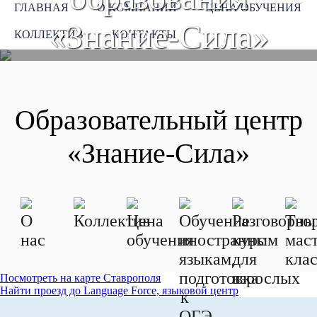
ГЛАВНАЯ
О КОМПАНИИ
ЦЕНА ОБУЧЕНИЯ
«Знание-Сила»
КОЛЛЕКТИВ
КОНТАКТЫ
Образовательный центр
«Знание-Сила»
О
Коллектив
Цена
Обучение
Разговорны
Тво
нас
обучения
иностранным
курс
мас
языкам,
для
кла
подготовка
взрослых
Посмотреть на карте Ставрополя
Найти проезд до Language Force, языковой центр
к
ОГЭ,