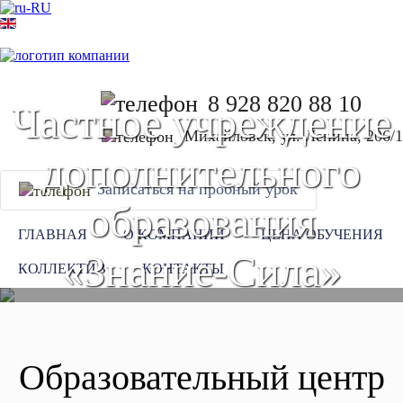
8 928 820 88 10
Частное учреждение
Михайловск, ул. Ленина, 206/1
дополнительного
Записаться на пробный урок
образования
ГЛАВНАЯ
О КОМПАНИИ
ЦЕНА ОБУЧЕНИЯ
«Знание-Сила»
КОЛЛЕКТИВ
КОНТАКТЫ
Образовательный центр